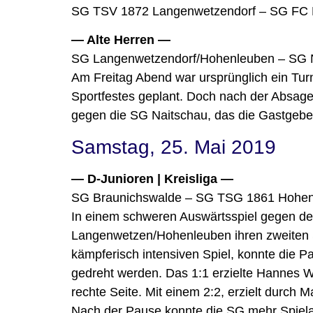
SG TSV 1872 Langenwetzendorf – SG FC M
— Alte Herren —
SG Langenwetzendorf/Hohenleuben – SG N
Am Freitag Abend war ursprünglich ein Tu
Sportfestes geplant. Doch nach der Absage
gegen die SG Naitschau, das die Gastgeber 
Samstag, 25. Mai 2019
— D-Junioren | Kreisliga —
SG Braunichswalde – SG TSG 1861 Hohen
In einem schweren Auswärtsspiel gegen de
Langenwetzen/Hohenleuben ihren zweiten Si
kämpferisch intensiven Spiel, konnte die P
gedreht werden. Das 1:1 erzielte Hannes 
rechte Seite. Mit einem 2:2, erzielt durch Ma
Nach der Pause konnte die SG mehr Spielan