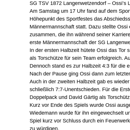
SG TSV 1872 Langenwetzendorf – Ossi’s 
Am Samstag um 17 Uhr fand auf dem Sport
Höhepunkt des Sportfestes das Abschiedssp
Männermannschaft statt. Dazu stellte Ossi
zusammen, die ihn während seiner Karriere
erste Männermannschaft der SG Langenwe
In der ersten Halbzeit hütete Ossi das Tor
als T
orschütze für sein Team erfolgreich. A
Dennoch stand es zur Halbzeit 4:3 für die
Nach der Pause ging Ossi dann zum letzte
Auch in der zweiten Halbzeit gab es wiede
schließlich 7:7-Unentschieden. Für die Ers
Doppelpack und David Gärtig als Torschütze
Kurz vor Ende des Spiels wurde Ossi ausg
Wiedemann wurde für ihn eingewechselt un
Spiel kurz vor Schluss durch ein Feuerwer
zu würdigen.