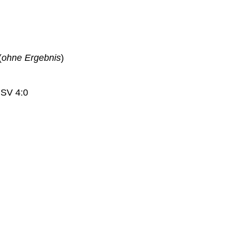
(
ohne Ergebnis
)
 SV 4:0