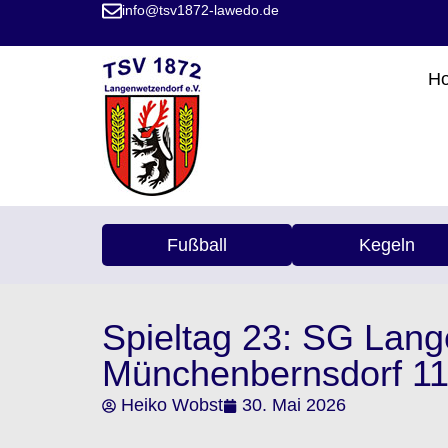
info@tsv1872-lawedo.de
H
Fußball
Kegeln
Spieltag 23: SG Lan
Münchenbernsdorf 11:
Heiko Wobst
30. Mai 2026