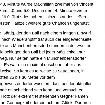
d 43. Minute wurde Maximilian zweimal von Vincent
zum 4:0 und 5:0. Und in der 44. Minute erzielte
uf 6:0. Trotz des hohen Halbzeitstandes ließen
rsten Halbzeit weitere gute Chancen ungenutzt.
d Gärtig, der den Ball nach einem langen Einwurf
n nach Wiederanpfiff traf auch der eingewechselte
ste aus Münchenbernsdorf standen in der zweiten
Sie schlugen den Ball bei jeder Möglichkeit nur
weg. Nur selten hatte ein Münchenbernsdorfer
fte. Es war eine maximal unschöne, aber aus
weise. So kam es teilweise zu Situationen, in
etzten 25 bis 30 Meter vor dem
ngenwetzendorfer wussten, dass bei der aktuellen
ende entscheidend sein kann, und versuchten
. Trotz der extrem tief stehenden Gegner kamen
s an Genauigkeit oder einfach am Glück. Dadurch