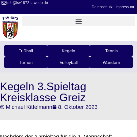
info@tsv1872-lawedo.de
Datenschutz
Impressum
Fußball
Kegeln
Tennis
Turnen
Volleyball
Wandern
Kegeln 3.Spieltag
Kreisklasse Greiz
Michael Kittelmann
8. Oktober 2023
Nachdem der 2.Spieltag für die 2. Mannschaft