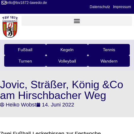
info@tsv1872-lawedo.de
Datenschutz
Impressum
Fußball
Kegeln
Tennis
Turnen
Volleyball
Wandern
Jovic, Sträßer, König &Co
am Hirschbacher Weg
Heiko Wobst
14. Juni 2022
Zwei Fußball-Leckerbissen zur Festwoche