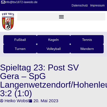
info@tsv1872-lawedo.de
Datenschutz
Impressum
Fußball
Kegeln
Tennis
Turnen
Volleyball
Wandern
Spieltag 23: Post SV
Gera – SpG
Langenwetzendorf/Hohenle
3:2 (1:0)
Heiko Wobst
20. Mai 2023